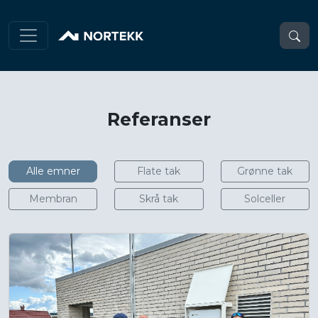
Referanser
Alle emner
Flate tak
Grønne tak
Membran
Skrå tak
Solceller