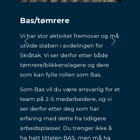
BAS flate tak og BAS
tømrer
Previous
Next
Vi er på jakt etter deg som kan fylle
rollen som enten BAS flate tak eller
BAS tømrer.
I rollen som BAS vil du være
ansvarlig for et team på 4-5
medarbeidere, og vi ser derfor etter
deg som har erfaring med dette fra
tidligere arbeidsplasser. Du trenger
ikke å ha hatt tittelen BAS, men må
ha erfaring med å lede et team på