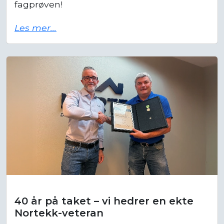
Les mer...
40 år på taket – vi hedrer en ekte
Nortekk-veteran
I år markerer Nortekk AS en helt spesiell