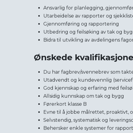
Ansvarlig for planlegging, gjennomfø
Utarbeidelse av rapporter og sjekkli
Gjennomføring og rapportering
Utbedring og feilsøking av tak og by
Bidra til utvikling av avdelingens fa
Ønskede kvalifikasjone
Du har fagbrev/svennebrev som takte
Utadvendt og kundevennlig (servicef
God kjennskap og erfaring med feilsøk
Allsidig kunnskap om tak og bygg
Førerkort klasse B
Evne til å jobbe målrettet, proaktivt,
Selvstendig, systematisk og leverings
Behersker enkle systemer for rappor