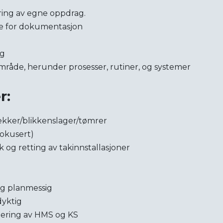
ring av egne oppdrag.
ste for dokumentasjon
gg
gområde, herunder prosesser, rutiner, og systemer
r:
kker/blikkenslager/tømrer
okusert)
 og retting av takinnstallasjoner
 og planmessig
dyktig
tering av HMS og KS