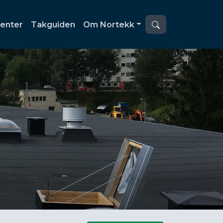
enter
Takguiden
Om Nortekk