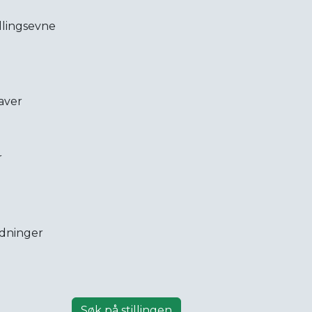
illingsevne
aver
r
rdninger
Søk på stillingen